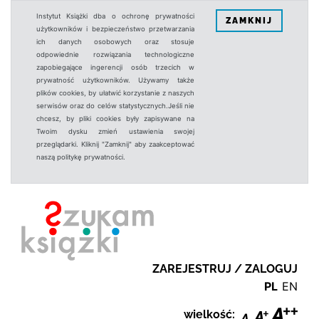
Instytut Książki dba o ochronę prywatności
ZAMKNIJ
użytkowników i bezpieczeństwo przetwarzania
ich danych osobowych oraz stosuje
odpowiednie rozwiązania technologiczne
zapobiegające ingerencji osób trzecich w
prywatność użytkowników. Używamy także
plików cookies, by ułatwić korzystanie z naszych
serwisów oraz do celów statystycznych.Jeśli nie
chcesz, by pliki cookies były zapisywane na
Twoim dysku zmień ustawienia swojej
przeglądarki. Kliknij "Zamknij" aby zaakceptować
naszą politykę prywatności.
ZAREJESTRUJ / ZALOGUJ
PL
EN
wielkość: