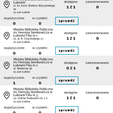
dostępne:
zarezerwowane:
Łukowie
1 z 1
0
ul. Ks. Kard. Stefana Wyszyńskiego
24
21-400 Łuków
wypożyczone:
w czytelni:
sprawdź
0
0
Miejska Biblioteka Publiczna
im. Henryka Sienkiewicza w
dostępne:
zarezerwowane:
Łukowie Filia nr 1
1 z 1
0
os. dr. B. Chącińskiego 17
21-400 Łuków
wypożyczone:
w czytelni:
sprawdź
0
0
Miejska Biblioteka Publiczna
im. Henryka Sienkiewicza w
dostępne:
zarezerwowane:
Łukowie Filia nr 2
0 z 1
0
ul. Siedlecka 56
21-400 Łuków
wypożyczone:
w czytelni:
sprawdź
1
0
Miejska Biblioteka Publiczna
im. Henryka Sienkiewicza w
dostępne:
zarezerwowane:
Łukowie Filia nr 3
1 z 1
0
os. Unitów Podlaskich bl. 2 0
21-400 Łuków
wypożyczone:
w czytelni:
sprawdź
0
0