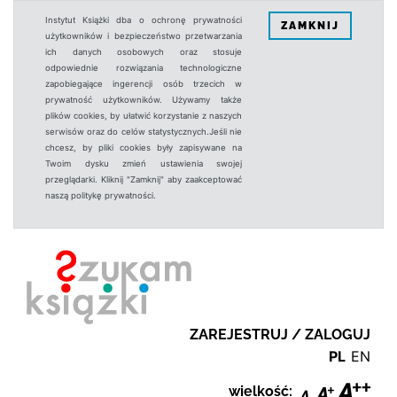
Instytut Książki dba o ochronę prywatności
ZAMKNIJ
użytkowników i bezpieczeństwo przetwarzania
ich danych osobowych oraz stosuje
odpowiednie rozwiązania technologiczne
zapobiegające ingerencji osób trzecich w
prywatność użytkowników. Używamy także
plików cookies, by ułatwić korzystanie z naszych
serwisów oraz do celów statystycznych.Jeśli nie
chcesz, by pliki cookies były zapisywane na
Twoim dysku zmień ustawienia swojej
przeglądarki. Kliknij "Zamknij" aby zaakceptować
naszą politykę prywatności.
ZAREJESTRUJ / ZALOGUJ
PL
EN
wielkość: