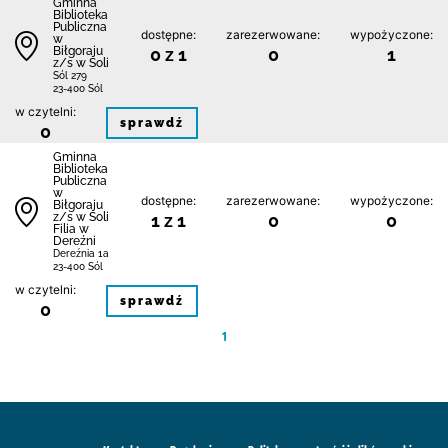
Gminna
Biblioteka
Publiczna
dostępne:
zarezerwowane:
wypożyczone:
w
Biłgoraju
0 z 1
0
1
z/s w Soli
Sól 279
23-400 Sól
w czytelni:
sprawdź
0
Gminna
Biblioteka
Publiczna
w
dostępne:
zarezerwowane:
wypożyczone:
Biłgoraju
z/s w Soli
1 z 1
0
0
Filia w
Dereźni
Dereźnia 1a
23-400 Sól
w czytelni:
sprawdź
0
1