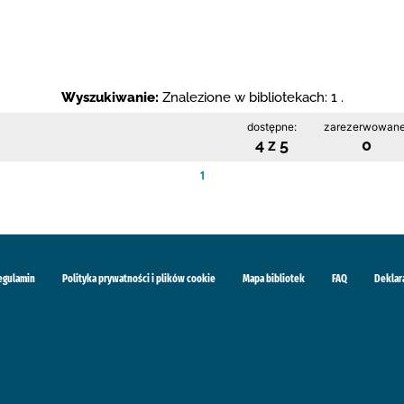
Wyszukiwanie:
Znalezione w bibliotekach: 1 .
dostępne:
zarezerwowane
4 z 5
0
1
egulamin
Polityka prywatności i plików cookie
Mapa bibliotek
FAQ
Deklar