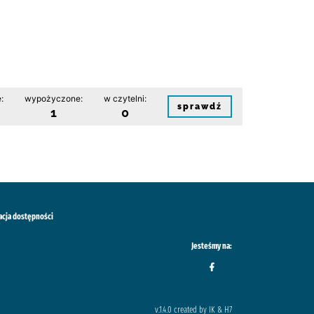
:
wypożyczone:
w czytelni:
sprawdź
1
0
acja dostępności
Jesteśmy na:
v.1.4.0 created by IK & H7