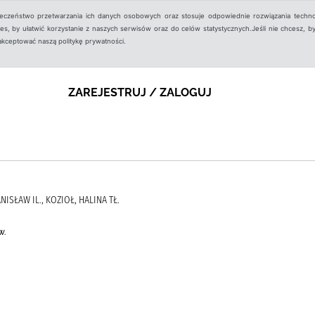
ieczeństwo przetwarzania ich danych osobowych oraz stosuje odpowiednie rozwiązania techno
, by ułatwić korzystanie z naszych serwisów oraz do celów statystycznych.Jeśli nie chcesz, by
aakceptować naszą politykę prywatności.
ZAREJESTRUJ / ZALOGUJ
NISŁAW IL., KOZIOŁ, HALINA TŁ.
w.