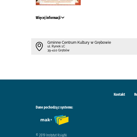
Więcej informacji
Gminne Centrum Kultury w Grębowie
ul. Rynek 1C
39-410 Grębów
Kontakt
R
Dane pochodzą z systemu:
© 2019 Instytut Książki