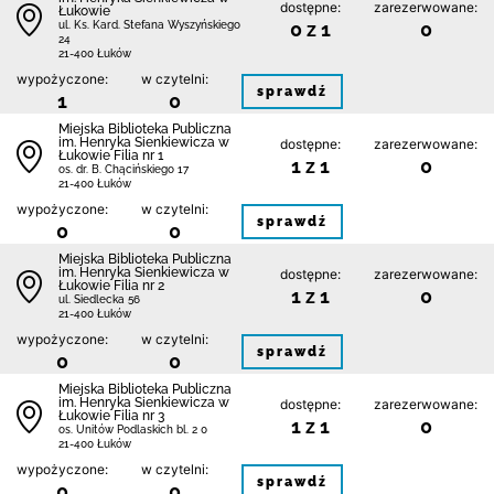
dostępne:
zarezerwowane:
Łukowie
0 z 1
0
ul. Ks. Kard. Stefana Wyszyńskiego
24
21-400 Łuków
wypożyczone:
w czytelni:
sprawdź
1
0
Miejska Biblioteka Publiczna
im. Henryka Sienkiewicza w
dostępne:
zarezerwowane:
Łukowie Filia nr 1
1 z 1
0
os. dr. B. Chącińskiego 17
21-400 Łuków
wypożyczone:
w czytelni:
sprawdź
0
0
Miejska Biblioteka Publiczna
im. Henryka Sienkiewicza w
dostępne:
zarezerwowane:
Łukowie Filia nr 2
1 z 1
0
ul. Siedlecka 56
21-400 Łuków
wypożyczone:
w czytelni:
sprawdź
0
0
Miejska Biblioteka Publiczna
im. Henryka Sienkiewicza w
dostępne:
zarezerwowane:
Łukowie Filia nr 3
1 z 1
0
os. Unitów Podlaskich bl. 2 0
21-400 Łuków
wypożyczone:
w czytelni:
sprawdź
0
0