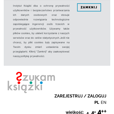
Instytut Książki dba o ochronę prywatności
ZAMKNIJ
użytkowników i bezpieczeństwo przetwarzania
ich danych osobowych oraz stosuje
odpowiednie rozwiązania technologiczne
zapobiegające ingerencji osób trzecich w
prywatność użytkowników. Używamy także
plików cookies, by ułatwić korzystanie z naszych
serwisów oraz do celów statystycznych.Jeśli nie
chcesz, by pliki cookies były zapisywane na
Twoim dysku zmień ustawienia swojej
przeglądarki. Kliknij "Zamknij" aby zaakceptować
naszą politykę prywatności.
ZAREJESTRUJ / ZALOGUJ
PL
EN
wielkość: