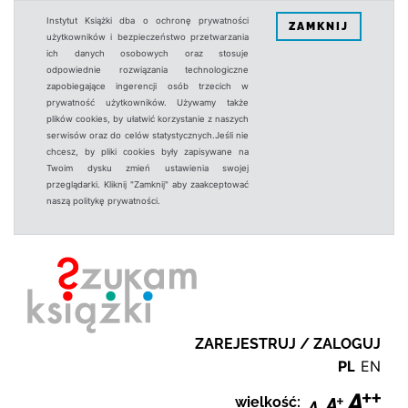
Instytut Książki dba o ochronę prywatności
ZAMKNIJ
użytkowników i bezpieczeństwo przetwarzania
ich danych osobowych oraz stosuje
odpowiednie rozwiązania technologiczne
zapobiegające ingerencji osób trzecich w
prywatność użytkowników. Używamy także
plików cookies, by ułatwić korzystanie z naszych
serwisów oraz do celów statystycznych.Jeśli nie
chcesz, by pliki cookies były zapisywane na
Twoim dysku zmień ustawienia swojej
przeglądarki. Kliknij "Zamknij" aby zaakceptować
naszą politykę prywatności.
ZAREJESTRUJ / ZALOGUJ
PL
EN
wielkość: