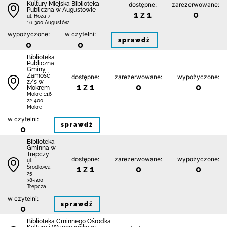
Kultury Miejska Biblioteka
dostępne:
zarezerwowane:
Publiczna w Augustowie
1 z 1
0
ul. Hoża 7
16-300 Augustów
wypożyczone:
w czytelni:
sprawdź
0
0
Biblio­teka
Publiczna
Gminy
Zamość
dostępne:
zarezerwowane:
wypożyczone:
z/s w
1 z 1
0
0
Mokrem
Mokre 116
22-400
Mokre
w czytelni:
sprawdź
0
Biblioteka
Gminna w
Trepczy
dostępne:
zarezerwowane:
wypożyczone:
ul.
1 z 1
0
0
Środkowa
25
38-500
Trepcza
w czytelni:
sprawdź
0
Biblioteka Gminnego Ośrodka