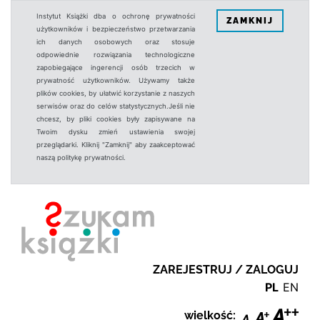
Instytut Książki dba o ochronę prywatności
ZAMKNIJ
użytkowników i bezpieczeństwo przetwarzania
ich danych osobowych oraz stosuje
odpowiednie rozwiązania technologiczne
zapobiegające ingerencji osób trzecich w
prywatność użytkowników. Używamy także
plików cookies, by ułatwić korzystanie z naszych
serwisów oraz do celów statystycznych.Jeśli nie
chcesz, by pliki cookies były zapisywane na
Twoim dysku zmień ustawienia swojej
przeglądarki. Kliknij "Zamknij" aby zaakceptować
naszą politykę prywatności.
ZAREJESTRUJ / ZALOGUJ
PL
EN
wielkość: