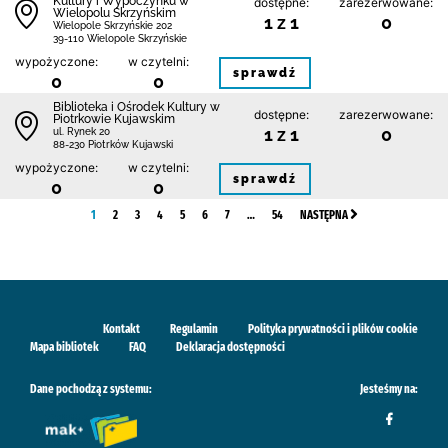
Kultury i Wypoczynku w
dostępne:
zarezerwowane:
Wielopolu Skrzyńskim
1 z 1
0
Wielopole Skrzyńskie 202
39-110 Wielopole Skrzyńskie
wypożyczone:
w czytelni:
sprawdź
0
0
Biblioteka i Ośrodek Kultury w
dostępne:
zarezerwowane:
Piotrkowie Kujawskim
1 z 1
0
ul. Rynek 20
88-230 Piotrków Kujawski
wypożyczone:
w czytelni:
sprawdź
0
0
1
2
3
4
5
6
7
…
54
NASTĘPNA
Kontakt
Regulamin
Polityka prywatności i plików cookie
Mapa bibliotek
FAQ
Deklaracja dostępności
Dane pochodzą z systemu:
Jesteśmy na: