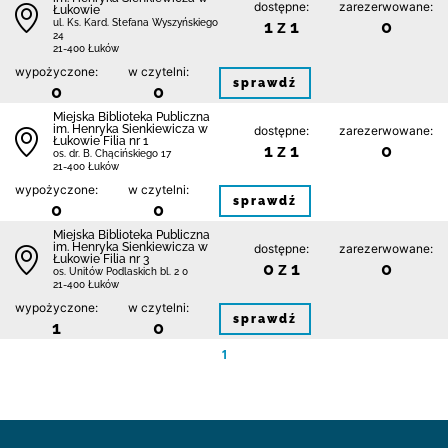
dostępne:
zarezerwowane:
Łukowie
1 z 1
0
ul. Ks. Kard. Stefana Wyszyńskiego
24
21-400 Łuków
wypożyczone:
w czytelni:
sprawdź
0
0
Miejska Biblioteka Publiczna
im. Henryka Sienkiewicza w
dostępne:
zarezerwowane:
Łukowie Filia nr 1
1 z 1
0
os. dr. B. Chącińskiego 17
21-400 Łuków
wypożyczone:
w czytelni:
sprawdź
0
0
Miejska Biblioteka Publiczna
im. Henryka Sienkiewicza w
dostępne:
zarezerwowane:
Łukowie Filia nr 3
0 z 1
0
os. Unitów Podlaskich bl. 2 0
21-400 Łuków
wypożyczone:
w czytelni:
sprawdź
1
0
1