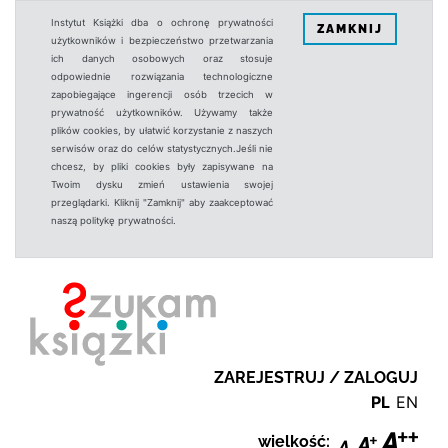
Instytut Książki dba o ochronę prywatności
ZAMKNIJ
użytkowników i bezpieczeństwo przetwarzania
ich danych osobowych oraz stosuje
odpowiednie rozwiązania technologiczne
zapobiegające ingerencji osób trzecich w
prywatność użytkowników. Używamy także
plików cookies, by ułatwić korzystanie z naszych
serwisów oraz do celów statystycznych.Jeśli nie
chcesz, by pliki cookies były zapisywane na
Twoim dysku zmień ustawienia swojej
przeglądarki. Kliknij "Zamknij" aby zaakceptować
naszą politykę prywatności.
ZAREJESTRUJ / ZALOGUJ
PL
EN
wielkość: