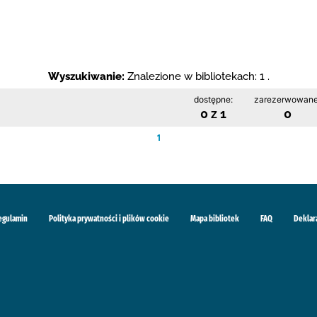
Wyszukiwanie:
Znalezione w bibliotekach: 1 .
dostępne:
zarezerwowane
0 z 1
0
1
egulamin
Polityka prywatności i plików cookie
Mapa bibliotek
FAQ
Deklar