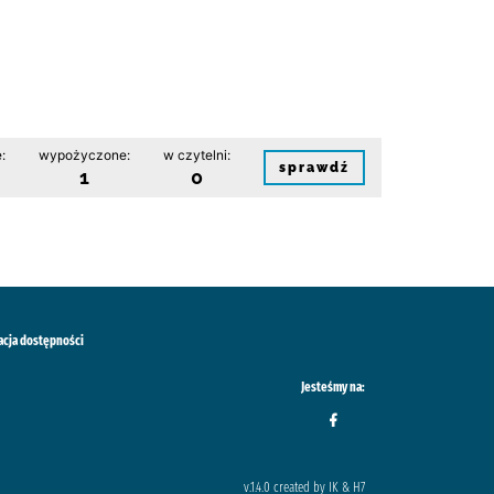
:
wypożyczone:
w czytelni:
sprawdź
1
0
acja dostępności
Jesteśmy na:
v.1.4.0 created by IK & H7