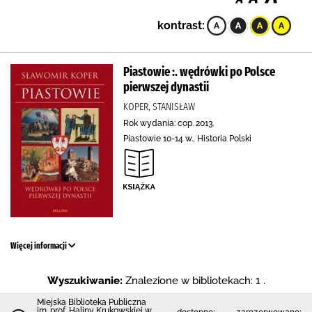
kontrast:
Piastowie :. wędrówki po Polsce
pierwszej dynastii
KOPER, STANISŁAW
Rok wydania: cop. 2013.
Piastowie 10-14 w., Historia Polski
Więcej informacji
Wyszukiwanie:
Znalezione w bibliotekach: 1 .
Miejska Biblioteka Publiczna
im. prof. Haliny Krukowskiej w
dostępne:
zarezerwowane: