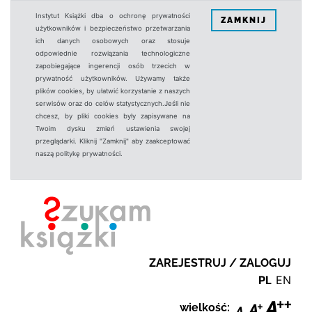
Instytut Książki dba o ochronę prywatności
ZAMKNIJ
użytkowników i bezpieczeństwo przetwarzania
ich danych osobowych oraz stosuje
odpowiednie rozwiązania technologiczne
zapobiegające ingerencji osób trzecich w
prywatność użytkowników. Używamy także
plików cookies, by ułatwić korzystanie z naszych
serwisów oraz do celów statystycznych.Jeśli nie
chcesz, by pliki cookies były zapisywane na
Twoim dysku zmień ustawienia swojej
przeglądarki. Kliknij "Zamknij" aby zaakceptować
naszą politykę prywatności.
ZAREJESTRUJ / ZALOGUJ
PL
EN
wielkość: