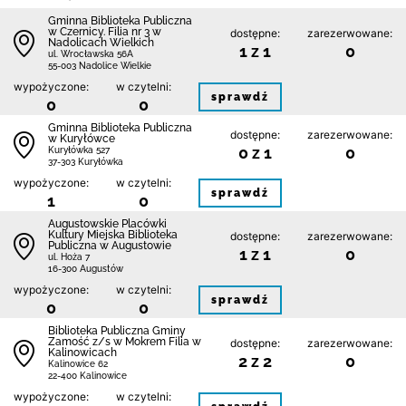
Gminna Biblioteka Publiczna
w Czernicy. Filia nr 3 w
dostępne:
zarezerwowane:
Nadolicach Wielkich
1 z 1
0
ul. Wrocławska 56A
55-003 Nadolice Wielkie
wypożyczone:
w czytelni:
sprawdź
0
0
Gminna Biblioteka Publiczna
dostępne:
zarezerwowane:
w Kuryłówce
0 z 1
0
Kuryłówka 527
37-303 Kuryłówka
wypożyczone:
w czytelni:
sprawdź
1
0
Augustowskie Placówki
Kultury Miejska Biblioteka
dostępne:
zarezerwowane:
Publiczna w Augustowie
1 z 1
0
ul. Hoża 7
16-300 Augustów
wypożyczone:
w czytelni:
sprawdź
0
0
Biblio­teka Publiczna Gminy
Zamość z/s w Mokrem Filia w
dostępne:
zarezerwowane:
Kalinowicach
2 z 2
0
Kalinowice 62
22-400 Kalinowice
wypożyczone:
w czytelni: