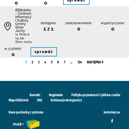
sprawdź
0
0
Biblioteka
- Centrum
Informacji
i Kultury
dostępne:
zarezerwowane:
wypożyczone:
Gminy
Stare
1 z 1
0
0
Juchy
ul. Ełcka 8
19-330
Stare Juchy
w czytelni:
sprawdź
0
1
2
3
4
5
6
7
…
124
NASTĘPNA
Kontakt
Regulamin
Polityka prywatności i plików cookie
Mapa bibliotek
FAQ
Deklaracja dostępności
Dane pochodzą z systemu:
Jesteśmy na: