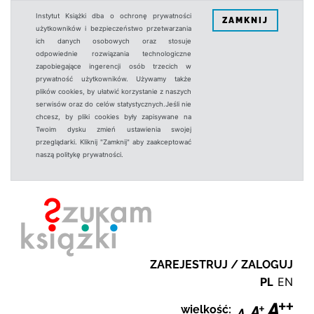
Instytut Książki dba o ochronę prywatności
ZAMKNIJ
użytkowników i bezpieczeństwo przetwarzania
ich danych osobowych oraz stosuje
odpowiednie rozwiązania technologiczne
zapobiegające ingerencji osób trzecich w
prywatność użytkowników. Używamy także
plików cookies, by ułatwić korzystanie z naszych
serwisów oraz do celów statystycznych.Jeśli nie
chcesz, by pliki cookies były zapisywane na
Twoim dysku zmień ustawienia swojej
przeglądarki. Kliknij "Zamknij" aby zaakceptować
naszą politykę prywatności.
ZAREJESTRUJ / ZALOGUJ
PL
EN
wielkość: