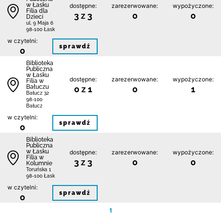
w Łasku
dostępne:
zarezerwowane:
wypożyczone:
Filia dla
3 z 3
0
0
Dzieci
ul. 9 Maja 6
98-100 Łask
w czytelni:
sprawdź
0
Biblioteka
Publiczna
w Łasku
dostępne:
zarezerwowane:
wypożyczone:
Filia w
Bałuczu
0 z 1
0
1
Bałucz 32
98-100
Bałucz
w czytelni:
sprawdź
0
Biblioteka
Publiczna
w Łasku
dostępne:
zarezerwowane:
wypożyczone:
Filia w
3 z 3
0
0
Kolumnie
Toruńska 1
98-100 Łask
w czytelni:
sprawdź
0
1