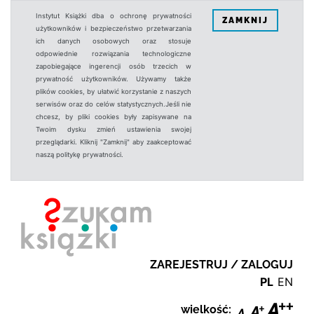
Instytut Książki dba o ochronę prywatności
ZAMKNIJ
użytkowników i bezpieczeństwo przetwarzania
ich danych osobowych oraz stosuje
odpowiednie rozwiązania technologiczne
zapobiegające ingerencji osób trzecich w
prywatność użytkowników. Używamy także
plików cookies, by ułatwić korzystanie z naszych
serwisów oraz do celów statystycznych.Jeśli nie
chcesz, by pliki cookies były zapisywane na
Twoim dysku zmień ustawienia swojej
przeglądarki. Kliknij "Zamknij" aby zaakceptować
naszą politykę prywatności.
ZAREJESTRUJ / ZALOGUJ
PL
EN
wielkość: