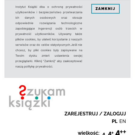
Instytut Książki dba o ochronę prywatności
ZAMKNIJ
użytkowników i bezpieczeństwo przetwarzania
ich danych osobowych oraz stosuje
odpowiednie rozwiązania technologiczne
zapobiegające ingerencji osób trzecich w
prywatność użytkowników. Używamy także
plików cookies, by ułatwić korzystanie z naszych
serwisów oraz do celów statystycznych.Jeśli nie
chcesz, by pliki cookies były zapisywane na
Twoim dysku zmień ustawienia swojej
przeglądarki. Kliknij "Zamknij" aby zaakceptować
naszą politykę prywatności.
ZAREJESTRUJ / ZALOGUJ
PL
EN
wielkość: