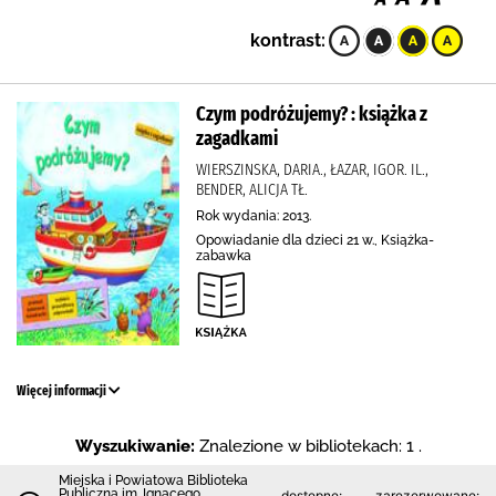
kontrast:
Czym podróżujemy? : książka z
zagadkami
WIERSZINSKA, DARIA., ŁAZAR, IGOR. IL.,
BENDER, ALICJA TŁ.
Rok wydania: 2013.
Opowiadanie dla dzieci 21 w., Książka-
zabawka
Więcej informacji
Wyszukiwanie:
Znalezione w bibliotekach: 1 .
Miejska i Powiatowa Biblioteka
Publiczna im. Ignacego
dostępne:
zarezerwowane: