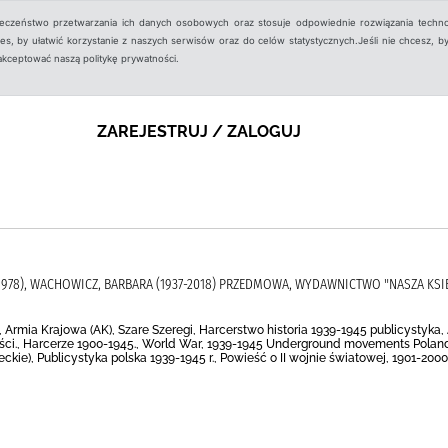
ieczeństwo przetwarzania ich danych osobowych oraz stosuje odpowiednie rozwiązania techno
, by ułatwić korzystanie z naszych serwisów oraz do celów statystycznych.Jeśli nie chcesz, by
aakceptować naszą politykę prywatności.
ZAREJESTRUJ / ZALOGUJ
-1978), WACHOWICZ, BARBARA (1937-2018) PRZEDMOWA, WYDAWNICTWO "NASZA KSI
, Armia Krajowa (AK), Szare Szeregi, Harcerstwo historia 1939-1945 publicystyka
eści., Harcerze 1900-1945., World War, 1939-1945 Underground movements Poland
kie), Publicystyka polska 1939-1945 r., Powieść o II wojnie światowej, 1901-200