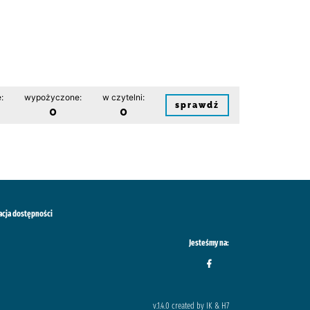
:
wypożyczone:
w czytelni:
sprawdź
0
0
acja dostępności
Jesteśmy na:
v.1.4.0 created by IK & H7