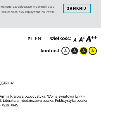
logiczne zapobiegające ingerencji osób
ZAMKNIJ
 pliki cookies były zapisywane na Twoim
PL
EN
wielkość:
kontrast:
ĘGARNIA"
, Armia Krajowa publicystyka, Wojna światowa (1939-
, Literatura młodzieżowa polska, Publicystyka polska
0, 1939-1945