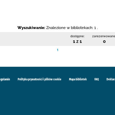
Wyszukiwanie:
Znalezione w bibliotekach: 1 .
dostępne:
zarezerwowane
1 z 1
0
1
egulamin
Polityka prywatności i plików cookie
Mapa bibliotek
FAQ
Deklar