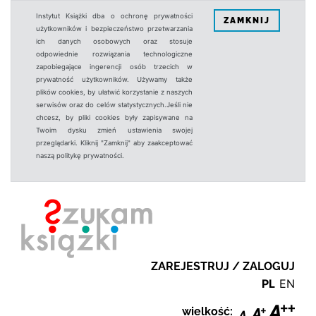
Instytut Książki dba o ochronę prywatności
ZAMKNIJ
użytkowników i bezpieczeństwo przetwarzania
ich danych osobowych oraz stosuje
odpowiednie rozwiązania technologiczne
zapobiegające ingerencji osób trzecich w
prywatność użytkowników. Używamy także
plików cookies, by ułatwić korzystanie z naszych
serwisów oraz do celów statystycznych.Jeśli nie
chcesz, by pliki cookies były zapisywane na
Twoim dysku zmień ustawienia swojej
przeglądarki. Kliknij "Zamknij" aby zaakceptować
naszą politykę prywatności.
ZAREJESTRUJ / ZALOGUJ
PL
EN
wielkość: