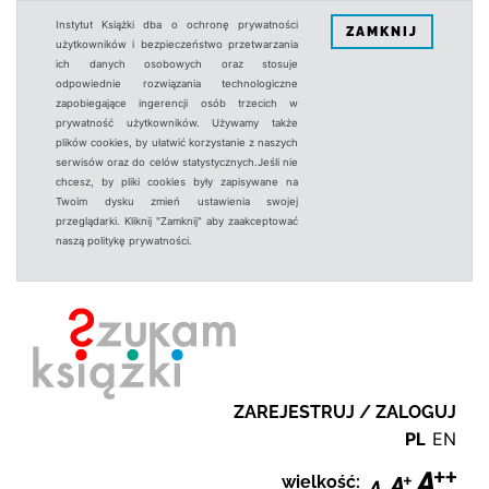
Instytut Książki dba o ochronę prywatności
ZAMKNIJ
użytkowników i bezpieczeństwo przetwarzania
ich danych osobowych oraz stosuje
odpowiednie rozwiązania technologiczne
zapobiegające ingerencji osób trzecich w
prywatność użytkowników. Używamy także
plików cookies, by ułatwić korzystanie z naszych
serwisów oraz do celów statystycznych.Jeśli nie
chcesz, by pliki cookies były zapisywane na
Twoim dysku zmień ustawienia swojej
przeglądarki. Kliknij "Zamknij" aby zaakceptować
naszą politykę prywatności.
ZAREJESTRUJ / ZALOGUJ
PL
EN
wielkość: