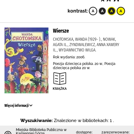
kontrast:
Wiersze
CHOTOMSKA, WANDA (1929- )., NOWAK,
AGATA IL., ZYNDWALEWICZ, ANNA XAWERY
IL., WYDAWNICTWO WILGA.
Rok wydania: 2006.
Poezja dziecięca polska. 20 w., Poezja
dziecięca polska 20 w.
Więcej informacji
Wyszukiwanie:
Znalezione w bibliotekach: 1 .
Miejska Biblioteka Publiczna w
dostępne:
zarezerwowane:
Kamiennej Górze