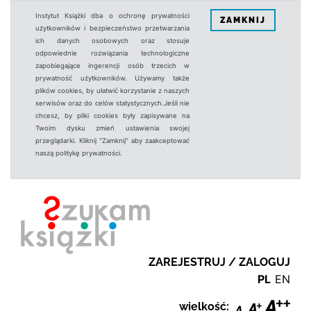
Instytut Książki dba o ochronę prywatności
ZAMKNIJ
użytkowników i bezpieczeństwo przetwarzania
ich danych osobowych oraz stosuje
odpowiednie rozwiązania technologiczne
zapobiegające ingerencji osób trzecich w
prywatność użytkowników. Używamy także
plików cookies, by ułatwić korzystanie z naszych
serwisów oraz do celów statystycznych.Jeśli nie
chcesz, by pliki cookies były zapisywane na
Twoim dysku zmień ustawienia swojej
przeglądarki. Kliknij "Zamknij" aby zaakceptować
naszą politykę prywatności.
ZAREJESTRUJ / ZALOGUJ
PL
EN
wielkość: