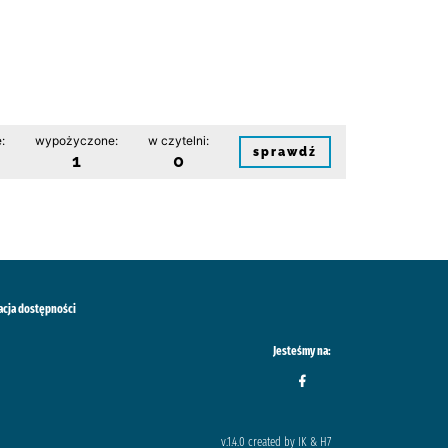
:
wypożyczone:
w czytelni:
sprawdź
1
0
acja dostępności
Jesteśmy na:
v.1.4.0 created by IK & H7