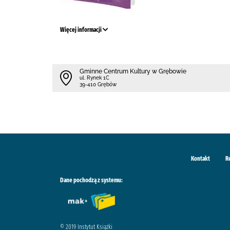
Więcej informacji
Gminne Centrum Kultury w Grębowie
ul. Rynek 1C
39-410 Grębów
Kontakt
R
Dane pochodzą z systemu:
© 2019 Instytut Książki