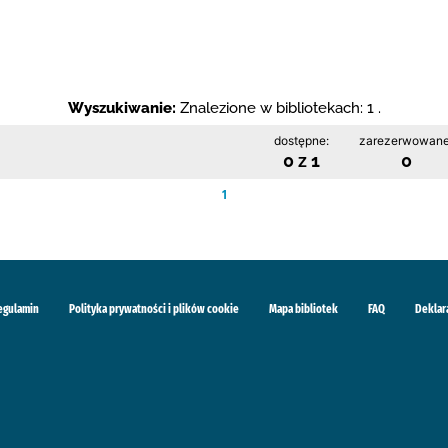
Wyszukiwanie:
Znalezione w bibliotekach: 1 .
dostępne:
zarezerwowane
0 z 1
0
1
egulamin
Polityka prywatności i plików cookie
Mapa bibliotek
FAQ
Deklar