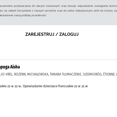
ieczeństwo przetwarzania ich danych osobowych oraz stosuje odpowiednie rozwiązania techno
, by ułatwić korzystanie z naszych serwisów oraz do celów statystycznych.Jeśli nie chcesz, by
aakceptować naszą politykę prywatności.
ZAREJESTRUJ / ZALOGUJ
apuga Aisha
FOLLIO-VREL, ROZENN, MICHAŁOWSKA, TAMARA TŁUMACZENIE, SIEDMIORÓG, ÉTIENNE, LA
ie 21 w. 21 w., Opowiadanie dziecięce francuskie 21 w. 21 w.