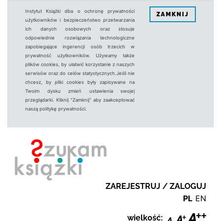
Instytut Książki dba o ochronę prywatności
ZAMKNIJ
użytkowników i bezpieczeństwo przetwarzania
ich danych osobowych oraz stosuje
odpowiednie rozwiązania technologiczne
zapobiegające ingerencji osób trzecich w
prywatność użytkowników. Używamy także
plików cookies, by ułatwić korzystanie z naszych
serwisów oraz do celów statystycznych.Jeśli nie
chcesz, by pliki cookies były zapisywane na
Twoim dysku zmień ustawienia swojej
przeglądarki. Kliknij "Zamknij" aby zaakceptować
naszą politykę prywatności.
ZAREJESTRUJ / ZALOGUJ
PL
EN
wielkość: