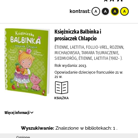
kontrast:
Księżniczka Balbinka i
prosiaczek Chlapcio
ÉTIENNE, LAETITIA, FOLLIO-VREL, ROZENN,
MICHAŁOWSKA, TAMARA TŁUMACZENIE,
SIEDMIORÓG, ÉTIENNE, LAETITIA (1982- ).
Rok wydania: 2013.
Opowiadanie dziecięce francuskie 21 w.
21 w.
Więcej informacji
Wyszukiwanie:
Znalezione w bibliotekach: 1 .
Gminne