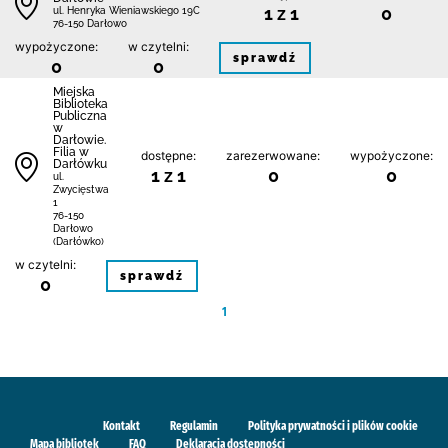
1 z 1
0
ul. Henryka Wieniawskiego 19C
76-150 Darłowo
wypożyczone:
w czytelni:
sprawdź
0
0
Miejska
Biblioteka
Publiczna
w
Darłowie.
Filia w
dostępne:
zarezerwowane:
wypożyczone:
Darłówku
1 z 1
0
0
ul.
Zwycięstwa
1
76-150
Darłowo
(Darłówko)
w czytelni:
sprawdź
0
1
Kontakt
Regulamin
Polityka prywatności i plików cookie
Mapa bibliotek
FAQ
Deklaracja dostępności