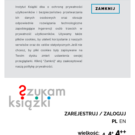
Instytut Książki dba o ochronę prywatności
ZAMKNIJ
użytkowników i bezpieczeństwo przetwarzania
ich danych osobowych oraz stosuje
odpowiednie rozwiązania technologiczne
zapobiegające ingerencji osób trzecich w
prywatność użytkowników. Używamy także
plików cookies, by ułatwić korzystanie z naszych
serwisów oraz do celów statystycznych.Jeśli nie
chcesz, by pliki cookies były zapisywane na
Twoim dysku zmień ustawienia swojej
przeglądarki. Kliknij "Zamknij" aby zaakceptować
naszą politykę prywatności.
ZAREJESTRUJ / ZALOGUJ
PL
EN
wielkość: