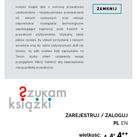
Instytut Książki dba o ochronę prywatności
ZAMKNIJ
użytkowników i bezpieczeństwo przetwarzania
ich danych osobowych oraz stosuje
odpowiednie rozwiązania technologiczne
zapobiegające ingerencji osób trzecich w
prywatność użytkowników. Używamy także
plików cookies, by ułatwić korzystanie z naszych
serwisów oraz do celów statystycznych.Jeśli nie
chcesz, by pliki cookies były zapisywane na
Twoim dysku zmień ustawienia swojej
przeglądarki. Kliknij "Zamknij" aby zaakceptować
naszą politykę prywatności.
ZAREJESTRUJ / ZALOGUJ
PL
EN
wielkość: