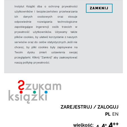
Instytut Książki dba o ochronę prywatności
ZAMKNIJ
użytkowników i bezpieczeństwo przetwarzania
ich danych osobowych oraz stosuje
odpowiednie rozwiązania technologiczne
zapobiegające ingerencji osób trzecich w
prywatność użytkowników. Używamy także
plików cookies, by ułatwić korzystanie z naszych
serwisów oraz do celów statystycznych.Jeśli nie
chcesz, by pliki cookies były zapisywane na
Twoim dysku zmień ustawienia swojej
przeglądarki. Kliknij "Zamknij" aby zaakceptować
naszą politykę prywatności.
ZAREJESTRUJ / ZALOGUJ
PL
EN
wielkość: