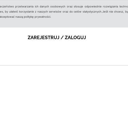
ieczeństwo przetwarzania ich danych osobowych oraz stosuje odpowiednie rozwiązania techno
, by ułatwić korzystanie z naszych serwisów oraz do celów statystycznych.Jeśli nie chcesz, by
aakceptować naszą politykę prywatności.
ZAREJESTRUJ / ZALOGUJ