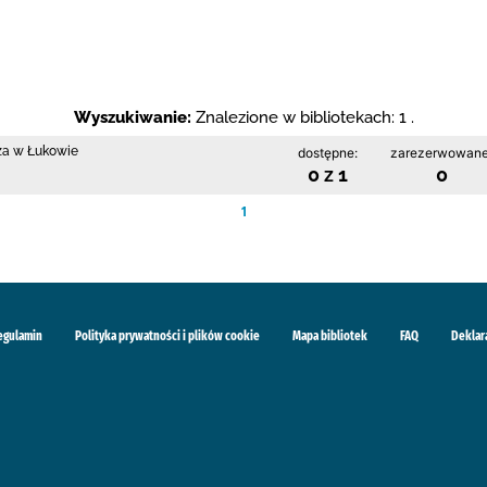
Wyszukiwanie:
Znalezione w bibliotekach: 1 .
cza w Łukowie
dostępne:
zarezerwowane
0 z 1
0
1
egulamin
Polityka prywatności i plików cookie
Mapa bibliotek
FAQ
Deklar