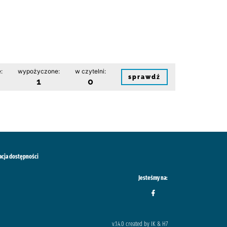
:
wypożyczone:
w czytelni:
sprawdź
1
0
acja dostępności
Jesteśmy na:
v.1.4.0 created by IK & H7