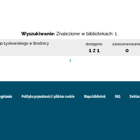
Wyszukiwanie:
Znalezione w bibliotekach: 1 .
ego Łyskowskiego w Brodnicy
dostępne:
zarezerwowane
1 z 1
0
1
egulamin
Polityka prywatności i plików cookie
Mapa bibliotek
FAQ
Deklar