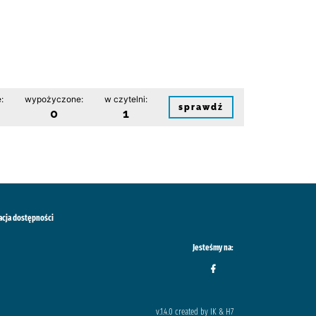
:
wypożyczone:
w czytelni:
sprawdź
0
1
acja dostępności
Jesteśmy na:
v.1.4.0 created by IK & H7