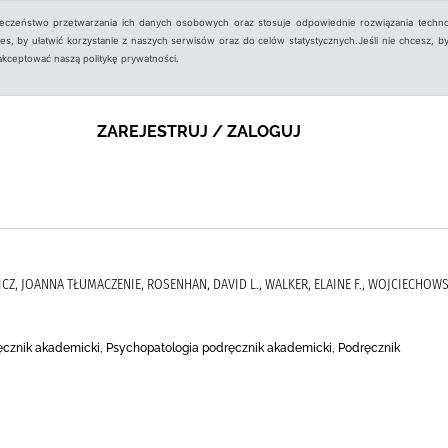
ieczeństwo przetwarzania ich danych osobowych oraz stosuje odpowiednie rozwiązania techno
, by ułatwić korzystanie z naszych serwisów oraz do celów statystycznych.Jeśli nie chcesz, by
aakceptować naszą politykę prywatności.
ZAREJESTRUJ / ZALOGUJ
WICZ, JOANNA TŁUMACZENIE, ROSENHAN, DAVID L., WALKER, ELAINE F., WOJCIECHOW
ręcznik akademicki, Psychopatologia podręcznik akademicki, Podręcznik