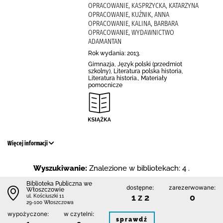
OPRACOWANIE, KASPRZYCKA, KATARZYNA
OPRACOWANIE, KUŹNIK, ANNA
OPRACOWANIE, KALINA, BARBARA
OPRACOWANIE, WYDAWNICTWO
ADAMANTAN
Rok wydania: 2013.
Gimnazja, Język polski (przedmiot
szkolny), Literatura polska historia,
Literatura historia., Materiały
pomocnicze
Więcej informacji
Wyszukiwanie:
Znalezione w bibliotekach: 4 .
Biblioteka Publiczna we
dostępne:
zarezerwowane:
Włoszczowie
1 z 2
0
ul. Kościuszki 11
29-100 Włoszczowa
wypożyczone:
w czytelni:
sprawdź