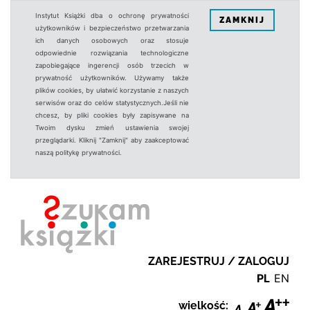
Instytut Książki dba o ochronę prywatności
ZAMKNIJ
użytkowników i bezpieczeństwo przetwarzania
ich danych osobowych oraz stosuje
odpowiednie rozwiązania technologiczne
zapobiegające ingerencji osób trzecich w
prywatność użytkowników. Używamy także
plików cookies, by ułatwić korzystanie z naszych
serwisów oraz do celów statystycznych.Jeśli nie
chcesz, by pliki cookies były zapisywane na
Twoim dysku zmień ustawienia swojej
przeglądarki. Kliknij "Zamknij" aby zaakceptować
naszą politykę prywatności.
ZAREJESTRUJ / ZALOGUJ
PL
EN
wielkość: