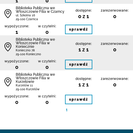
1
0
Biblioteka Publiczna we
dostępne:
zarezerwowane:
Włoszczowie Filia w Czarncy
0 z 1
0
ul. Szkolna 16
29-100 Czarnca
wypożyczone:
w czytelni:
sprawdź
1
0
Biblioteka Publiczna we
Włoszczowie Filia w
dostępne:
zarezerwowane:
Koniecznie
1 z 1
0
Konieczno 78
29-100 Konieczno
wypożyczone:
w czytelni:
sprawdź
0
0
Biblioteka Publiczna we
Włoszczowie Filia w
dostępne:
zarezerwowane:
Kurzelowie
1 z 1
0
Kurzelów 11
29-100 Kurzelów
wypożyczone:
w czytelni:
sprawdź
0
0
1