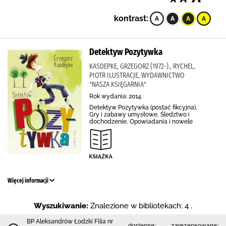
kontrast:
Detektyw Pozytywka
KASDEPKE, GRZEGORZ (1972-)., RYCHEL,
PIOTR ILUSTRACJE, WYDAWNICTWO
"NASZA KSIĘGARNIA"
Rok wydania: 2014.
Detektyw Pozytywka (postać fikcyjna),
Gry i zabawy umysłowe, Śledztwo i
dochodzenie, Opowiadania i nowele
Więcej informacji
Wyszukiwanie:
Znalezione w bibliotekach: 4 .
BP Aleksandrów Łodzki Filia nr
dostępne:
zarezerwowane: