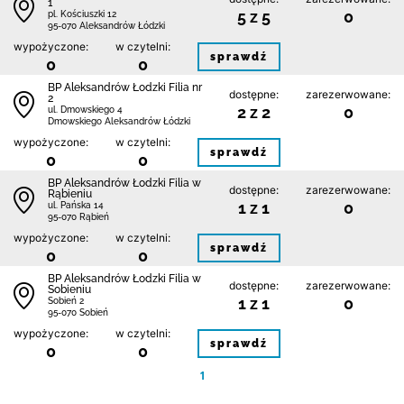
1
5 z 5
0
pl. Kościuszki 12
95-070 Aleksandrów Łódzki
wypożyczone:
w czytelni:
sprawdź
0
0
BP Aleksandrów Łodzki Filia nr
dostępne:
zarezerwowane:
2
2 z 2
0
ul. Dmowskiego 4
Dmowskiego Aleksandrów Łódzki
wypożyczone:
w czytelni:
sprawdź
0
0
BP Aleksandrów Łodzki Filia w
dostępne:
zarezerwowane:
Rąbieniu
1 z 1
0
ul. Pańska 14
95-070 Rąbień
wypożyczone:
w czytelni:
sprawdź
0
0
BP Aleksandrów Łodzki Filia w
dostępne:
zarezerwowane:
Sobieniu
1 z 1
0
Sobień 2
95-070 Sobień
wypożyczone:
w czytelni:
sprawdź
0
0
1