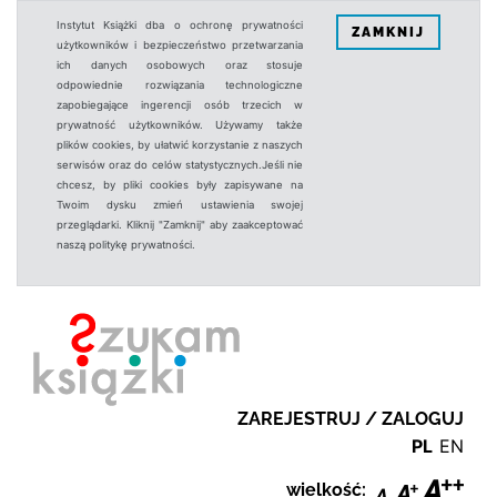
Instytut Książki dba o ochronę prywatności
ZAMKNIJ
użytkowników i bezpieczeństwo przetwarzania
ich danych osobowych oraz stosuje
odpowiednie rozwiązania technologiczne
zapobiegające ingerencji osób trzecich w
prywatność użytkowników. Używamy także
plików cookies, by ułatwić korzystanie z naszych
serwisów oraz do celów statystycznych.Jeśli nie
chcesz, by pliki cookies były zapisywane na
Twoim dysku zmień ustawienia swojej
przeglądarki. Kliknij "Zamknij" aby zaakceptować
naszą politykę prywatności.
ZAREJESTRUJ / ZALOGUJ
PL
EN
wielkość: