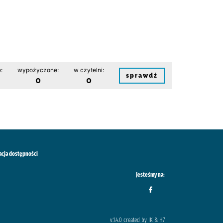
:
wypożyczone:
w czytelni:
sprawdź
0
0
acja dostępności
Jesteśmy na:
v.1.4.0 created by IK & H7