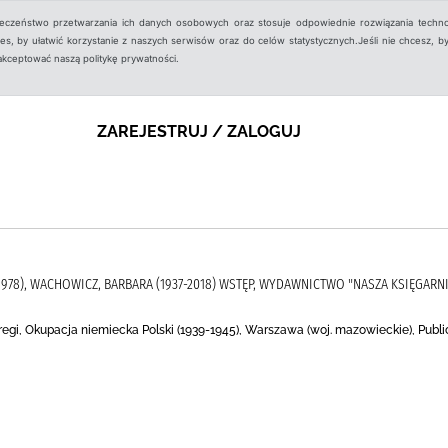
ieczeństwo przetwarzania ich danych osobowych oraz stosuje odpowiednie rozwiązania techno
, by ułatwić korzystanie z naszych serwisów oraz do celów statystycznych.Jeśli nie chcesz, by
aakceptować naszą politykę prywatności.
ZAREJESTRUJ / ZALOGUJ
1978), WACHOWICZ, BARBARA (1937-2018) WSTĘP, WYDAWNICTWO "NASZA KSIĘGARN
regi, Okupacja niemiecka Polski (1939-1945), Warszawa (woj. mazowieckie), Public