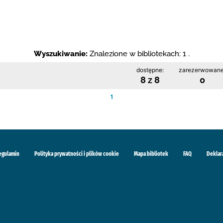
Wyszukiwanie:
Znalezione w bibliotekach: 1 .
dostępne:
zarezerwowane
8 z 8
0
1
egulamin
Polityka prywatności i plików cookie
Mapa bibliotek
FAQ
Deklar