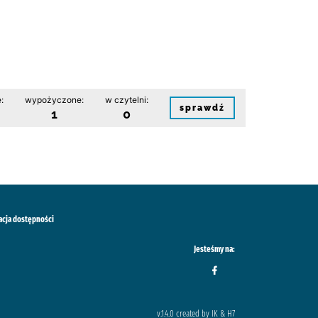
:
wypożyczone:
w czytelni:
sprawdź
1
0
acja dostępności
Jesteśmy na:
v.1.4.0 created by IK & H7