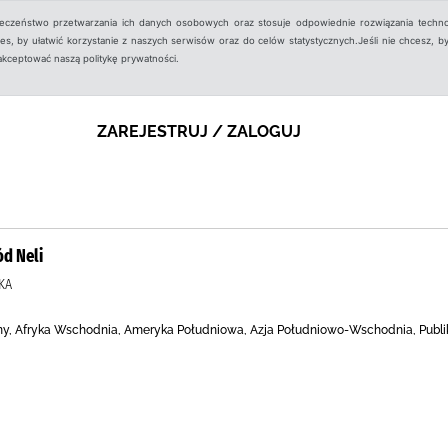
ieczeństwo przetwarzania ich danych osobowych oraz stosuje odpowiednie rozwiązania techno
, by ułatwić korzystanie z naszych serwisów oraz do celów statystycznych.Jeśli nie chcesz, by
aakceptować naszą politykę prywatności.
ZAREJESTRUJ / ZALOGUJ
d Neli
KA
liny, Afryka Wschodnia, Ameryka Południowa, Azja Południowo-Wschodnia, Publik