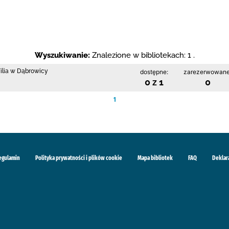
Wyszukiwanie:
Znalezione w bibliotekach: 1 .
Filia w Dąbrowicy
dostępne:
zarezerwowane
0 z 1
0
1
egulamin
Polityka prywatności i plików cookie
Mapa bibliotek
FAQ
Deklar