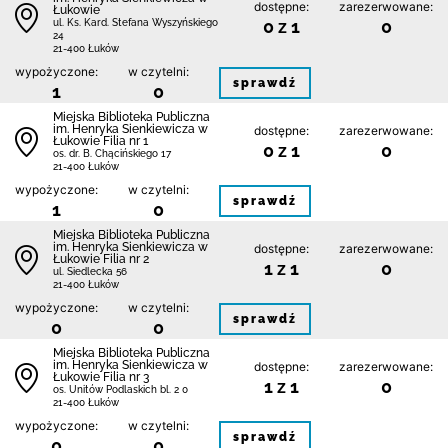
dostępne:
zarezerwowane:
Łukowie
0 z 1
0
ul. Ks. Kard. Stefana Wyszyńskiego
24
21-400 Łuków
wypożyczone:
w czytelni:
sprawdź
1
0
Miejska Biblioteka Publiczna
im. Henryka Sienkiewicza w
dostępne:
zarezerwowane:
Łukowie Filia nr 1
0 z 1
0
os. dr. B. Chącińskiego 17
21-400 Łuków
wypożyczone:
w czytelni:
sprawdź
1
0
Miejska Biblioteka Publiczna
im. Henryka Sienkiewicza w
dostępne:
zarezerwowane:
Łukowie Filia nr 2
1 z 1
0
ul. Siedlecka 56
21-400 Łuków
wypożyczone:
w czytelni:
sprawdź
0
0
Miejska Biblioteka Publiczna
im. Henryka Sienkiewicza w
dostępne:
zarezerwowane:
Łukowie Filia nr 3
1 z 1
0
os. Unitów Podlaskich bl. 2 0
21-400 Łuków
wypożyczone:
w czytelni:
sprawdź
0
0