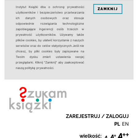
Instytut Książki dba o ochronę prywatności
ZAMKNIJ
użytkowników i bezpieczeństwo przetwarzania
ich danych osobowych oraz stosuje
odpowiednie rozwiązania technologiczne
zapobiegające ingerencji osób trzecich w
prywatność użytkowników. Używamy także
plików cookies, by ułatwić korzystanie z naszych
serwisów oraz do celów statystycznych.Jeśli nie
chcesz, by pliki cookies były zapisywane na
Twoim dysku zmień ustawienia swojej
przeglądarki. Kliknij "Zamknij" aby zaakceptować
naszą politykę prywatności.
ZAREJESTRUJ / ZALOGUJ
PL
EN
wielkość: