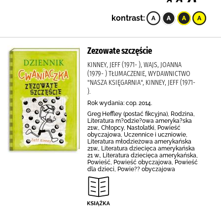
kontrast:
Zezowate szczęście
KINNEY, JEFF (1971- ), WAJS, JOANNA
(1979- ) TŁUMACZENIE, WYDAWNICTWO
"NASZA KSIĘGARNIA", KINNEY, JEFF (1971-
).
Rok wydania: cop. 2014.
Greg Heffley (postać fikcyjna), Rodzina,
Literatura m?odzie?owa ameryka?ska
21w., Chłopcy, Nastolatki, Powieść
obyczajowa, Uczennice i uczniowie,
Literatura młodzieżowa amerykańska
21w., Literatura dziecięca amerykańska
21 w., Literatura dziecięca amerykańska,
Powieść, Powieść obyczajowa, Powieść
dla dzieci, Powie?? obyczajowa