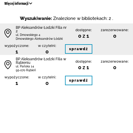
Więcej informacji
Wyszukiwanie:
Znalezione w bibliotekach: 2 .
BP Aleksandrów Łodzki Filia nr
dostępne:
zarezerwowane:
2
0 z 1
0
ul. Dmowskiego 4
Dmowskiego Aleksandrów Łódzki
wypożyczone:
w czytelni:
sprawdź
1
0
BP Aleksandrów Łodzki Filia w
dostępne:
zarezerwowane:
Rąbieniu
0 z 1
0
ul. Pańska 14
95-070 Rąbień
wypożyczone:
w czytelni:
sprawdź
1
0
1
Kontakt
Regulamin
Polityka prywatności i plików cookie
Mapa bibliotek
FAQ
Deklaracja dostępności