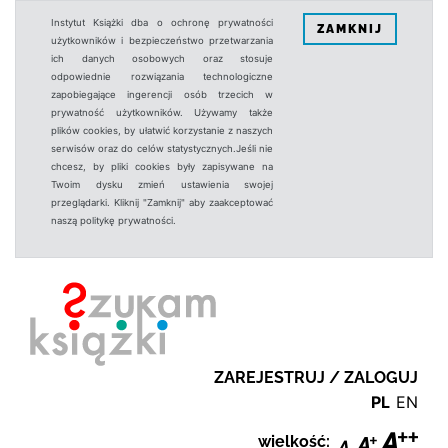
Instytut Książki dba o ochronę prywatności
ZAMKNIJ
użytkowników i bezpieczeństwo przetwarzania
ich danych osobowych oraz stosuje
odpowiednie rozwiązania technologiczne
zapobiegające ingerencji osób trzecich w
prywatność użytkowników. Używamy także
plików cookies, by ułatwić korzystanie z naszych
serwisów oraz do celów statystycznych.Jeśli nie
chcesz, by pliki cookies były zapisywane na
Twoim dysku zmień ustawienia swojej
przeglądarki. Kliknij "Zamknij" aby zaakceptować
naszą politykę prywatności.
ZAREJESTRUJ / ZALOGUJ
PL
EN
wielkość: