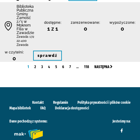
Biblio­teka
Publiczna
Gminy
Zamość
z/s w
dostępne:
zarezerwowane:
wypożyczone:
Mokrem
1 z 1
0
0
Filia w
Zawadzie
Zawada 172
22-400
Zawada
w czytelni:
sprawdź
0
1
2
3
4
5
6
7
…
118
NASTĘPNA
Kontakt
Regulamin
Polityka prywatności i plików cookie
Mapa bibliotek
FAQ
Deklaracja dostępności
Dane pochodzą z systemu:
Jesteśmy na: