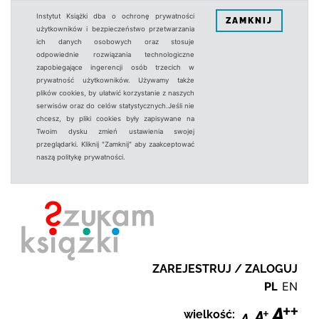
Instytut Książki dba o ochronę prywatności
ZAMKNIJ
użytkowników i bezpieczeństwo przetwarzania
ich danych osobowych oraz stosuje
odpowiednie rozwiązania technologiczne
zapobiegające ingerencji osób trzecich w
prywatność użytkowników. Używamy także
plików cookies, by ułatwić korzystanie z naszych
serwisów oraz do celów statystycznych.Jeśli nie
chcesz, by pliki cookies były zapisywane na
Twoim dysku zmień ustawienia swojej
przeglądarki. Kliknij "Zamknij" aby zaakceptować
naszą politykę prywatności.
ZAREJESTRUJ / ZALOGUJ
PL
EN
wielkość: