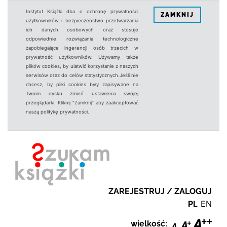
Instytut Książki dba o ochronę prywatności
ZAMKNIJ
użytkowników i bezpieczeństwo przetwarzania
ich danych osobowych oraz stosuje
odpowiednie rozwiązania technologiczne
zapobiegające ingerencji osób trzecich w
prywatność użytkowników. Używamy także
plików cookies, by ułatwić korzystanie z naszych
serwisów oraz do celów statystycznych.Jeśli nie
chcesz, by pliki cookies były zapisywane na
Twoim dysku zmień ustawienia swojej
przeglądarki. Kliknij "Zamknij" aby zaakceptować
naszą politykę prywatności.
ZAREJESTRUJ / ZALOGUJ
PL
EN
wielkość: