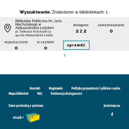
Wyszukiwanie:
Znalezione w bibliotekach: 1 .
Biblioteka Publiczna im. Jana
Machulskiego w
dostępne:
zarezerwowane:
Aleksandrowie Łódzkim
2 z 2
0
pl. Tadeusza Kościuszki 12
95-070 Aleksandrów Łódzki
wypożyczone:
w czytelni:
sprawdź
0
0
1
Kontakt
Regulamin
Polityka prywatności i plików cookie
Mapa bibliotek
FAQ
Deklaracja dostępności
Dane pochodzą z systemu:
Jesteśmy na: