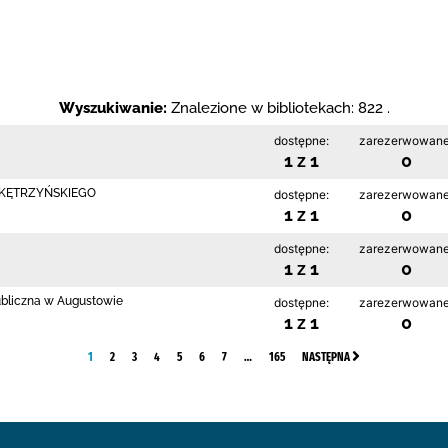
Wyszukiwanie:
Znalezione w bibliotekach: 822 .
dostępne:
zarezerwowane
1 z 1
0
 KĘTRZYŃSKIEGO
dostępne:
zarezerwowane
1 z 1
0
dostępne:
zarezerwowane
1 z 1
0
ubliczna w Augustowie
dostępne:
zarezerwowane
1 z 1
0
1
2
3
4
5
6
7
…
165
NASTĘPNA