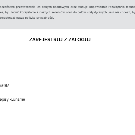
ieczeństwo przetwarzania ich danych osobowych oraz stosuje odpowiednie rozwiązania techno
, by ułatwić korzystanie z naszych serwisów oraz do celów statystycznych.Jeśli nie chcesz, by
aakceptować naszą politykę prywatności.
ZAREJESTRUJ / ZALOGUJ
MEDIA
episy kulinarne