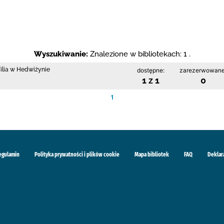
Wyszukiwanie:
Znalezione w bibliotekach: 1 .
Filia w Hedwiżynie
dostępne:
zarezerwowane
1 z 1
0
1
egulamin
Polityka prywatności i plików cookie
Mapa bibliotek
FAQ
Deklar