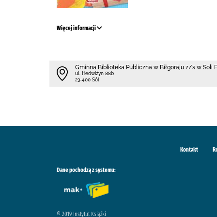
Więcej informacji
Gminna Biblioteka Publiczna w Biłgoraju z/s w Soli 
ul. Hedwiżyn 88b
23-400 Sól
Kontakt
R
Dane pochodzą z systemu:
© 2019 Instytut Książki