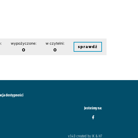
:
wypożyczone:
w czytelni:
sprawdź
0
0
acja dostępności
Jesteśmy na:
v.1.4.0 created by IK & H7