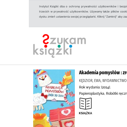
Instytut Książki dba o ochronę prywatności użytkowników i bezp
trzecich w prywatność użytkowników. Używamy także plików cookies
dysku zmień ustawienia swojej przeglądarki. Kliknij "Zamknij" aby z
Akademia pomysłów : zr
KĘDZIOR, EWA, WYDAWNICTWO
Rok wydania: [2014].
Papieroplastyka, Robótki ręczn