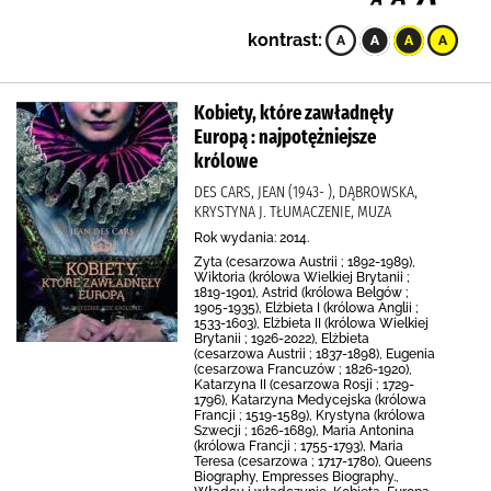
kontrast:
Kobiety, które zawładnęły
Europą : najpotężniejsze
królowe
DES CARS, JEAN (1943- ), DĄBROWSKA,
KRYSTYNA J. TŁUMACZENIE, MUZA
Rok wydania: 2014.
Zyta (cesarzowa Austrii ; 1892-1989),
Wiktoria (królowa Wielkiej Brytanii ;
1819-1901), Astrid (królowa Belgów ;
1905-1935), Elżbieta I (królowa Anglii ;
1533-1603), Elżbieta II (królowa Wielkiej
Brytanii ; 1926-2022), Elżbieta
(cesarzowa Austrii ; 1837-1898), Eugenia
(cesarzowa Francuzów ; 1826-1920),
Katarzyna II (cesarzowa Rosji ; 1729-
1796), Katarzyna Medycejska (królowa
Francji ; 1519-1589), Krystyna (królowa
Szwecji ; 1626-1689), Maria Antonina
(królowa Francji ; 1755-1793), Maria
Teresa (cesarzowa ; 1717-1780), Queens
Biography, Empresses Biography.,