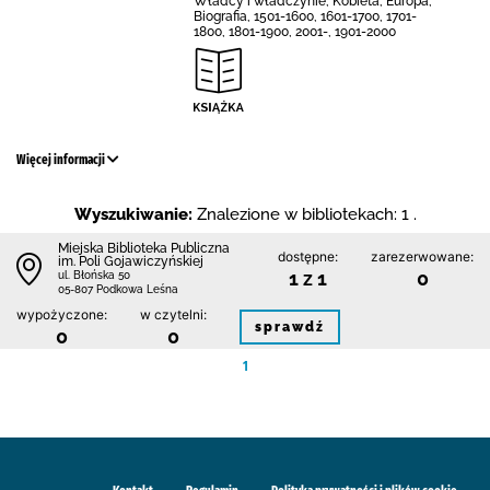
Władcy i władczynie, Kobieta, Europa,
Biografia, 1501-1600, 1601-1700, 1701-
1800, 1801-1900, 2001-, 1901-2000
Więcej informacji
Wyszukiwanie:
Znalezione w bibliotekach: 1 .
Miejska Biblioteka Publiczna
dostępne:
zarezerwowane:
im. Poli Gojawiczyńskiej
1 z 1
0
ul. Błońska 50
05-807 Podkowa Leśna
wypożyczone:
w czytelni:
sprawdź
0
0
1