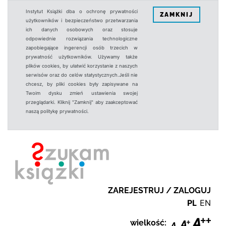
Instytut Książki dba o ochronę prywatności
ZAMKNIJ
użytkowników i bezpieczeństwo przetwarzania
ich danych osobowych oraz stosuje
odpowiednie rozwiązania technologiczne
zapobiegające ingerencji osób trzecich w
prywatność użytkowników. Używamy także
plików cookies, by ułatwić korzystanie z naszych
serwisów oraz do celów statystycznych.Jeśli nie
chcesz, by pliki cookies były zapisywane na
Twoim dysku zmień ustawienia swojej
przeglądarki. Kliknij "Zamknij" aby zaakceptować
naszą politykę prywatności.
ZAREJESTRUJ / ZALOGUJ
PL
EN
wielkość: