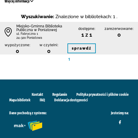
Więcej informacji
Wyszukiwanie:
Znalezione w bibliotekach: 1 .
Miejsko-Gminna Biblioteka
dostępne:
zarezerwowane:
Publiczna w Poniatowej
1 z 1
0
ul. Fabryczna 1
24-320 Poniatowa
wypożyczone:
w czytelni:
sprawdź
0
0
1
Kontakt
Regulamin
Polityka prywatności i plików cookie
Mapa bibliotek
FAQ
Deklaracja dostępności
Dane pochodzą z systemu:
Jesteśmy na: