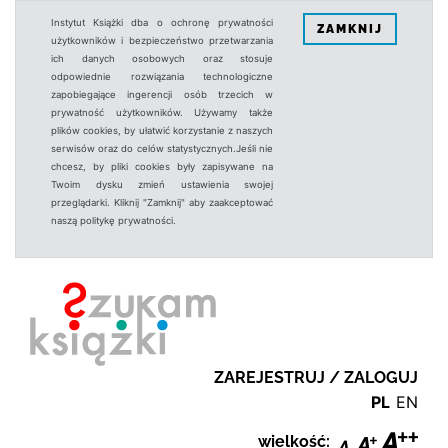
Instytut Książki dba o ochronę prywatności
ZAMKNIJ
użytkowników i bezpieczeństwo przetwarzania
ich danych osobowych oraz stosuje
odpowiednie rozwiązania technologiczne
zapobiegające ingerencji osób trzecich w
prywatność użytkowników. Używamy także
plików cookies, by ułatwić korzystanie z naszych
serwisów oraz do celów statystycznych.Jeśli nie
chcesz, by pliki cookies były zapisywane na
Twoim dysku zmień ustawienia swojej
przeglądarki. Kliknij "Zamknij" aby zaakceptować
naszą politykę prywatności.
ZAREJESTRUJ / ZALOGUJ
PL
EN
wielkość: