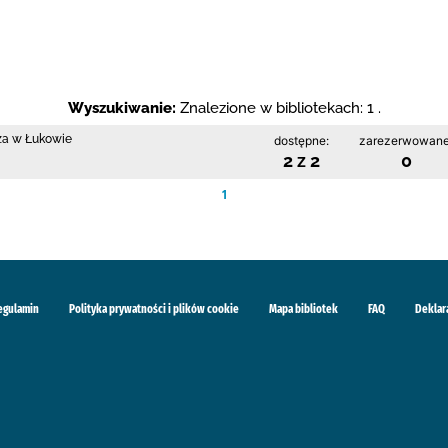
Wyszukiwanie:
Znalezione w bibliotekach: 1 .
cza w Łukowie
dostępne:
zarezerwowane
2 z 2
0
1
egulamin
Polityka prywatności i plików cookie
Mapa bibliotek
FAQ
Deklar