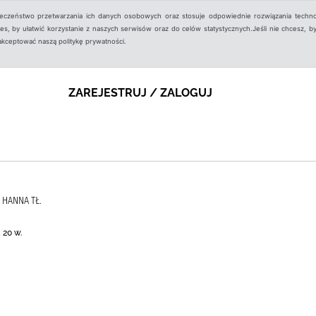
ieczeństwo przetwarzania ich danych osobowych oraz stosuje odpowiednie rozwiązania techno
, by ułatwić korzystanie z naszych serwisów oraz do celów statystycznych.Jeśli nie chcesz, by
aakceptować naszą politykę prywatności.
ZAREJESTRUJ / ZALOGUJ
 HANNA TŁ.
 20 w.