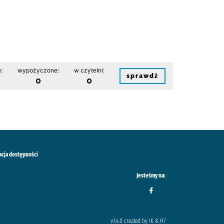
:
wypożyczone:
w czytelni:
sprawdź
0
0
acja dostępności
Jesteśmy na:
v.1.4.0 created by IK & H7