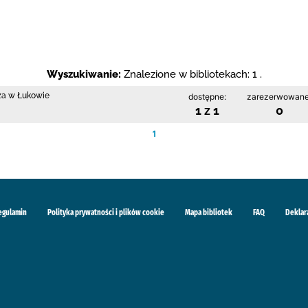
Wyszukiwanie:
Znalezione w bibliotekach: 1 .
cza w Łukowie
dostępne:
zarezerwowane
1 z 1
0
1
egulamin
Polityka prywatności i plików cookie
Mapa bibliotek
FAQ
Deklar