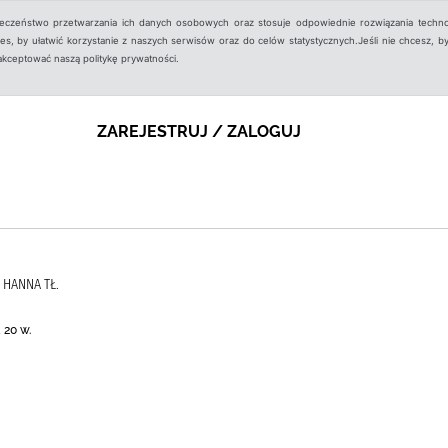
ieczeństwo przetwarzania ich danych osobowych oraz stosuje odpowiednie rozwiązania techno
, by ułatwić korzystanie z naszych serwisów oraz do celów statystycznych.Jeśli nie chcesz, by
aakceptować naszą politykę prywatności.
ZAREJESTRUJ / ZALOGUJ
 HANNA TŁ.
 20 w.