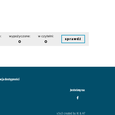
:
wypożyczone:
w czytelni:
sprawdź
0
0
acja dostępności
Jesteśmy na:
v.1.4.0 created by IK & H7