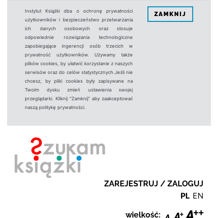
Instytut Książki dba o ochronę prywatności
ZAMKNIJ
użytkowników i bezpieczeństwo przetwarzania
ich danych osobowych oraz stosuje
odpowiednie rozwiązania technologiczne
zapobiegające ingerencji osób trzecich w
prywatność użytkowników. Używamy także
plików cookies, by ułatwić korzystanie z naszych
serwisów oraz do celów statystycznych.Jeśli nie
chcesz, by pliki cookies były zapisywane na
Twoim dysku zmień ustawienia swojej
przeglądarki. Kliknij "Zamknij" aby zaakceptować
naszą politykę prywatności.
ZAREJESTRUJ / ZALOGUJ
PL
EN
wielkość: