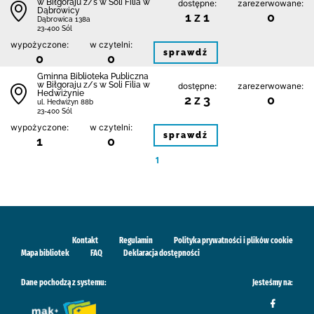
w Biłgoraju z/s w Soli Filia w
dostępne:
zarezerwowane:
Dąbrowicy
1 z 1
0
Dąbrowica 138a
23-400 Sól
wypożyczone:
w czytelni:
sprawdź
0
0
Gminna Biblioteka Publiczna
w Biłgoraju z/s w Soli Filia w
dostępne:
zarezerwowane:
Hedwiżynie
2 z 3
0
ul. Hedwiżyn 88b
23-400 Sól
wypożyczone:
w czytelni:
sprawdź
1
0
1
Kontakt
Regulamin
Polityka prywatności i plików cookie
Mapa bibliotek
FAQ
Deklaracja dostępności
Dane pochodzą z systemu:
Jesteśmy na: