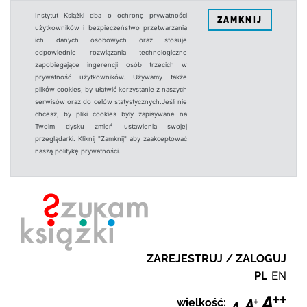
Instytut Książki dba o ochronę prywatności
ZAMKNIJ
użytkowników i bezpieczeństwo przetwarzania
ich danych osobowych oraz stosuje
odpowiednie rozwiązania technologiczne
zapobiegające ingerencji osób trzecich w
prywatność użytkowników. Używamy także
plików cookies, by ułatwić korzystanie z naszych
serwisów oraz do celów statystycznych.Jeśli nie
chcesz, by pliki cookies były zapisywane na
Twoim dysku zmień ustawienia swojej
przeglądarki. Kliknij "Zamknij" aby zaakceptować
naszą politykę prywatności.
ZAREJESTRUJ / ZALOGUJ
PL
EN
wielkość: