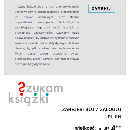
Instytut Książki dba o ochronę prywatności
ZAMKNIJ
użytkowników i bezpieczeństwo przetwarzania
ich danych osobowych oraz stosuje
odpowiednie rozwiązania technologiczne
zapobiegające ingerencji osób trzecich w
prywatność użytkowników. Używamy także
plików cookies, by ułatwić korzystanie z naszych
serwisów oraz do celów statystycznych.Jeśli nie
chcesz, by pliki cookies były zapisywane na
Twoim dysku zmień ustawienia swojej
przeglądarki. Kliknij "Zamknij" aby zaakceptować
naszą politykę prywatności.
ZAREJESTRUJ / ZALOGUJ
PL
EN
wielkość: