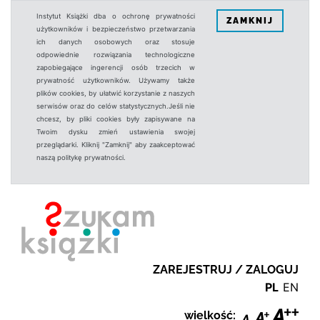
Instytut Książki dba o ochronę prywatności
ZAMKNIJ
użytkowników i bezpieczeństwo przetwarzania
ich danych osobowych oraz stosuje
odpowiednie rozwiązania technologiczne
zapobiegające ingerencji osób trzecich w
prywatność użytkowników. Używamy także
plików cookies, by ułatwić korzystanie z naszych
serwisów oraz do celów statystycznych.Jeśli nie
chcesz, by pliki cookies były zapisywane na
Twoim dysku zmień ustawienia swojej
przeglądarki. Kliknij "Zamknij" aby zaakceptować
naszą politykę prywatności.
ZAREJESTRUJ / ZALOGUJ
PL
EN
wielkość: