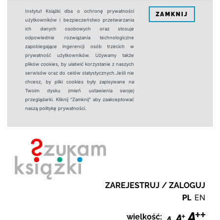
Instytut Książki dba o ochronę prywatności
ZAMKNIJ
użytkowników i bezpieczeństwo przetwarzania
ich danych osobowych oraz stosuje
odpowiednie rozwiązania technologiczne
zapobiegające ingerencji osób trzecich w
prywatność użytkowników. Używamy także
plików cookies, by ułatwić korzystanie z naszych
serwisów oraz do celów statystycznych.Jeśli nie
chcesz, by pliki cookies były zapisywane na
Twoim dysku zmień ustawienia swojej
przeglądarki. Kliknij "Zamknij" aby zaakceptować
naszą politykę prywatności.
ZAREJESTRUJ / ZALOGUJ
PL
EN
wielkość: