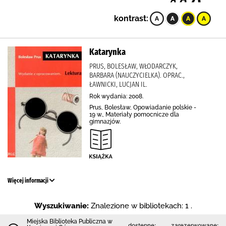
kontrast:
Katarynka
PRUS, BOLESŁAW, WŁODARCZYK,
BARBARA (NAUCZYCIELKA). OPRAC.,
ŁAWNICKI, LUCJAN IL.
Rok wydania: 2008.
Prus, Bolesław, Opowiadanie polskie -
19 w., Materiały pomocnicze dla
gimnazjów.
Więcej informacji
Wyszukiwanie:
Znalezione w bibliotekach: 1 .
Miejska Biblioteka Publiczna w
dostępne:
zarezerwowane: