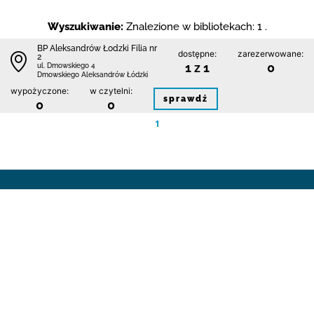
Wyszukiwanie:
Znalezione w bibliotekach: 1 .
BP Aleksandrów Łodzki Filia nr
dostępne:
zarezerwowane:
2
1 z 1
0
ul. Dmowskiego 4
Dmowskiego Aleksandrów Łódzki
wypożyczone:
w czytelni:
sprawdź
0
0
1
Kontakt
Regulamin
Polityka prywatności i plików cookie
Mapa bibliotek
FAQ
Deklaracja dostępności
Dane pochodzą z systemu:
Jesteśmy na:
© 2019 Instytut Książki
v.1.4.0 created by IK & H7