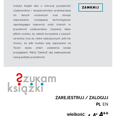
Instytut Książki dba o ochronę prywatności
ZAMKNIJ
użytkowników i bezpieczeństwo przetwarzania
ich danych osobowych oraz stosuje
odpowiednie rozwiązania technologiczne
zapobiegające ingerencji osób trzecich w
prywatność użytkowników. Używamy także
plików cookies, by ułatwić korzystanie z naszych
serwisów oraz do celów statystycznych.Jeśli nie
chcesz, by pliki cookies były zapisywane na
Twoim dysku zmień ustawienia swojej
przeglądarki. Kliknij "Zamknij" aby zaakceptować
naszą politykę prywatności.
ZAREJESTRUJ / ZALOGUJ
PL
EN
wielkość: