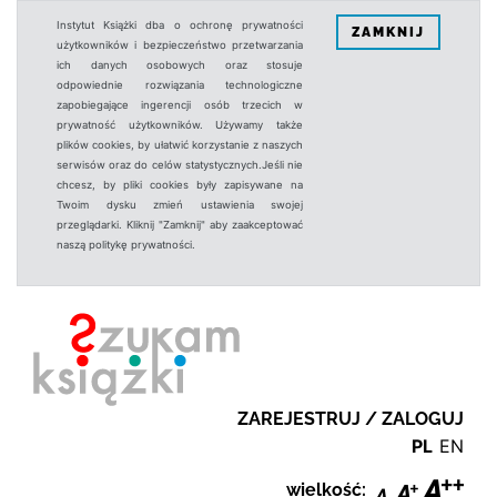
Instytut Książki dba o ochronę prywatności
ZAMKNIJ
użytkowników i bezpieczeństwo przetwarzania
ich danych osobowych oraz stosuje
odpowiednie rozwiązania technologiczne
zapobiegające ingerencji osób trzecich w
prywatność użytkowników. Używamy także
plików cookies, by ułatwić korzystanie z naszych
serwisów oraz do celów statystycznych.Jeśli nie
chcesz, by pliki cookies były zapisywane na
Twoim dysku zmień ustawienia swojej
przeglądarki. Kliknij "Zamknij" aby zaakceptować
naszą politykę prywatności.
ZAREJESTRUJ / ZALOGUJ
PL
EN
wielkość: