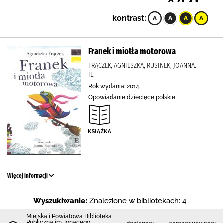
kontrast:
Franek i miotła motorowa
FRĄCZEK, AGNIESZKA, RUSINEK, JOANNA.
IL.
Rok wydania: 2014.
Opowiadanie dziecięce polskie
Więcej informacji
Wyszukiwanie:
Znalezione w bibliotekach: 4 .
Miejska i Powiatowa Biblioteka
Publiczna im. Ignacego
dostępne:
zarezerwowane: