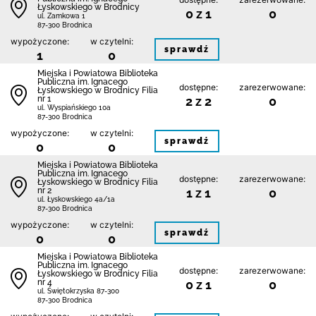
Łyskowskiego w Brodnicy
0 z 1
0
ul. Zamkowa 1
87-300 Brodnica
wypożyczone:
w czytelni:
sprawdź
1
0
Miejska i Powiatowa Biblioteka
Publiczna im. Ignacego
dostępne:
zarezerwowane:
Łyskowskiego w Brodnicy Filia
nr 1
2 z 2
0
ul. Wyspiańskiego 10a
87-300 Brodnica
wypożyczone:
w czytelni:
sprawdź
0
0
Miejska i Powiatowa Biblioteka
Publiczna im. Ignacego
dostępne:
zarezerwowane:
Łyskowskiego w Brodnicy Filia
nr 2
1 z 1
0
ul. Łyskowskiego 4a/1a
87-300 Brodnica
wypożyczone:
w czytelni:
sprawdź
0
0
Miejska i Powiatowa Biblioteka
Publiczna im. Ignacego
dostępne:
zarezerwowane:
Łyskowskiego w Brodnicy Filia
nr 4
0 z 1
0
ul. Świętokrzyska 87-300
87-300 Brodnica