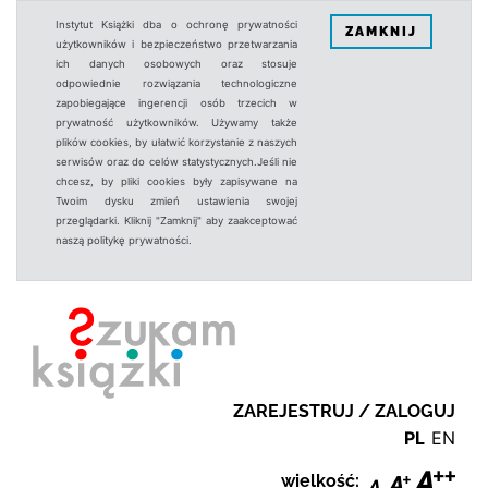
Instytut Książki dba o ochronę prywatności
ZAMKNIJ
użytkowników i bezpieczeństwo przetwarzania
ich danych osobowych oraz stosuje
odpowiednie rozwiązania technologiczne
zapobiegające ingerencji osób trzecich w
prywatność użytkowników. Używamy także
plików cookies, by ułatwić korzystanie z naszych
serwisów oraz do celów statystycznych.Jeśli nie
chcesz, by pliki cookies były zapisywane na
Twoim dysku zmień ustawienia swojej
przeglądarki. Kliknij "Zamknij" aby zaakceptować
naszą politykę prywatności.
ZAREJESTRUJ / ZALOGUJ
PL
EN
wielkość: