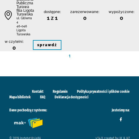
Publiczna
Turawa
filia Ligota
dostępne:
zarezerwowane:
wypożyczone:
Turawska
1 z 1
0
0
ul. Główna
4
46-046
Ligota
Turawska
w czytelni:
sprawdź
0
1
Kontakt
Regulamin
Polityka prywatności i plików cookie
Mapa bibliotek
FAQ
Deklaracja dostępności
Dane pochodzą z systemu:
Jesteśmy na:
© 2019 Instytut Książki
v.1.4.0 created by IK & H7