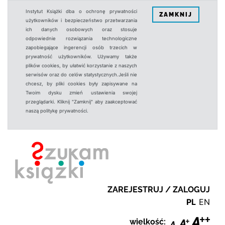
Instytut Książki dba o ochronę prywatności
ZAMKNIJ
użytkowników i bezpieczeństwo przetwarzania
ich danych osobowych oraz stosuje
odpowiednie rozwiązania technologiczne
zapobiegające ingerencji osób trzecich w
prywatność użytkowników. Używamy także
plików cookies, by ułatwić korzystanie z naszych
serwisów oraz do celów statystycznych.Jeśli nie
chcesz, by pliki cookies były zapisywane na
Twoim dysku zmień ustawienia swojej
przeglądarki. Kliknij "Zamknij" aby zaakceptować
naszą politykę prywatności.
ZAREJESTRUJ / ZALOGUJ
PL
EN
wielkość: