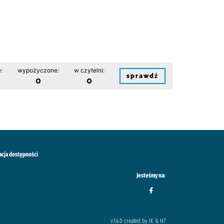
:
wypożyczone:
w czytelni:
sprawdź
0
0
acja dostępności
Jesteśmy na:
v.1.4.0 created by IK & H7