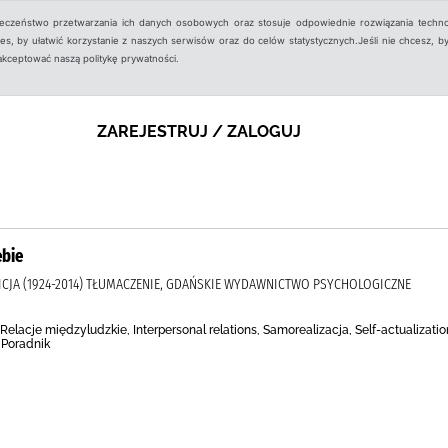
ieczeństwo przetwarzania ich danych osobowych oraz stosuje odpowiednie rozwiązania techno
, by ułatwić korzystanie z naszych serwisów oraz do celów statystycznych.Jeśli nie chcesz, by
aakceptować naszą politykę prywatności.
ZAREJESTRUJ / ZALOGUJ
ebie
ICJA (1924-2014) TŁUMACZENIE, GDAŃSKIE WYDAWNICTWO PSYCHOLOGICZNE
elacje międzyludzkie, Interpersonal relations, Samorealizacja, Self-actualizatio
 Poradnik