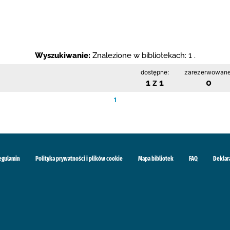
Wyszukiwanie:
Znalezione w bibliotekach: 1 .
dostępne:
zarezerwowane
1 z 1
0
1
egulamin
Polityka prywatności i plików cookie
Mapa bibliotek
FAQ
Deklar