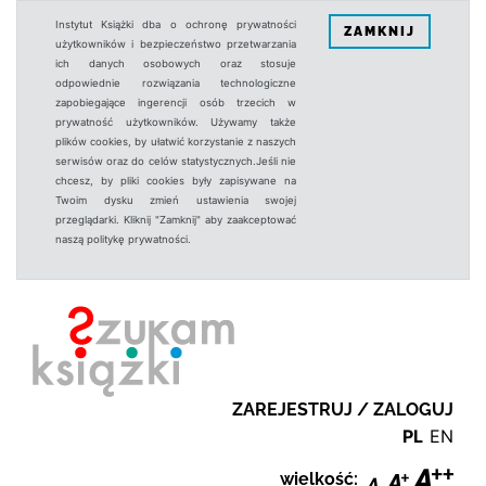
Instytut Książki dba o ochronę prywatności
ZAMKNIJ
użytkowników i bezpieczeństwo przetwarzania
ich danych osobowych oraz stosuje
odpowiednie rozwiązania technologiczne
zapobiegające ingerencji osób trzecich w
prywatność użytkowników. Używamy także
plików cookies, by ułatwić korzystanie z naszych
serwisów oraz do celów statystycznych.Jeśli nie
chcesz, by pliki cookies były zapisywane na
Twoim dysku zmień ustawienia swojej
przeglądarki. Kliknij "Zamknij" aby zaakceptować
naszą politykę prywatności.
ZAREJESTRUJ / ZALOGUJ
PL
EN
wielkość: