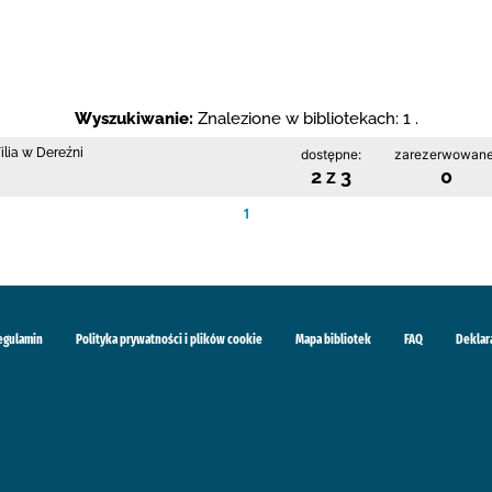
Wyszukiwanie:
Znalezione w bibliotekach: 1 .
ilia w Dereźni
dostępne:
zarezerwowane
2 z 3
0
1
egulamin
Polityka prywatności i plików cookie
Mapa bibliotek
FAQ
Deklar