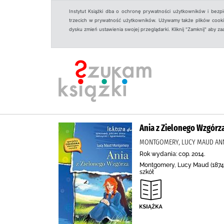
Instytut Książki dba o ochronę prywatności użytkowników i bezp
trzecich w prywatność użytkowników. Używamy także plików cookies
dysku zmień ustawienia swojej przeglądarki. Kliknij "Zamknij" aby z
Ania z Zielonego Wzgórz
MONTGOMERY, LUCY MAUD ANNA 
Rok wydania: cop. 2014.
Montgomery, Lucy Maud (1874-
szkół