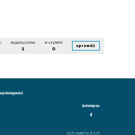
:
wypożyczone:
w czytelni:
sprawdź
1
0
acja dostępności
Jesteśmy na:
v.1.4.0 created by IK & H7