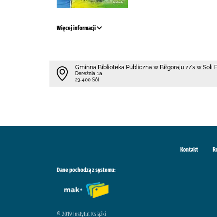
Więcej informacji
Gminna Biblioteka Publiczna w Biłgoraju z/s w Soli F
Dereźnia 1a
23-400 Sól
Kontakt
R
Dane pochodzą z systemu:
© 2019 Instytut Książki