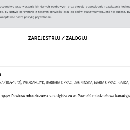
ieczeństwo przetwarzania ich danych osobowych oraz stosuje odpowiednie rozwiązania techno
, by ułatwić korzystanie z naszych serwisów oraz do celów statystycznych.Jeśli nie chcesz, by
aakceptować naszą politykę prywatności.
ZAREJESTRUJ / ZALOGUJ
a
(1874-1942), WŁODARCZYK, BARBARA OPRAC., ZAGNIŃSKA, MARIA OPRAC., GAJDA,
1942), Powieść młodzieżowa kanadyjska 20 w., Powieść młodzieżowa kanadyjska 