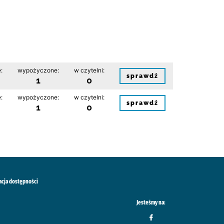
:
wypożyczone:
w czytelni:
sprawdź
1
0
:
wypożyczone:
w czytelni:
sprawdź
1
0
acja dostępności
Jesteśmy na: