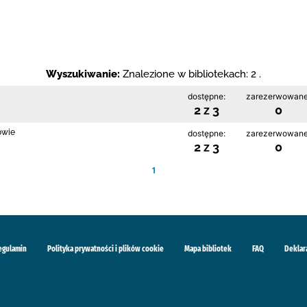
Wyszukiwanie:
Znalezione w bibliotekach: 2 .
dostępne:
zarezerwowane
2 z 3
0
owie
dostępne:
zarezerwowane
2 z 3
0
1
egulamin
Polityka prywatności i plików cookie
Mapa bibliotek
FAQ
Deklar