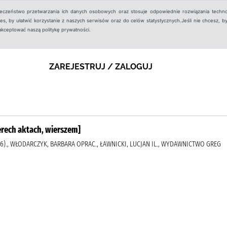
ieczeństwo przetwarzania ich danych osobowych oraz stosuje odpowiednie rozwiązania techno
, by ułatwić korzystanie z naszych serwisów oraz do celów statystycznych.Jeśli nie chcesz, by
aakceptować naszą politykę prywatności.
ZAREJESTRUJ / ZALOGUJ
erech aktach, wierszem]
76)., WŁODARCZYK, BARBARA OPRAC., ŁAWNICKI, LUCJAN IL., WYDAWNICTWO GREG